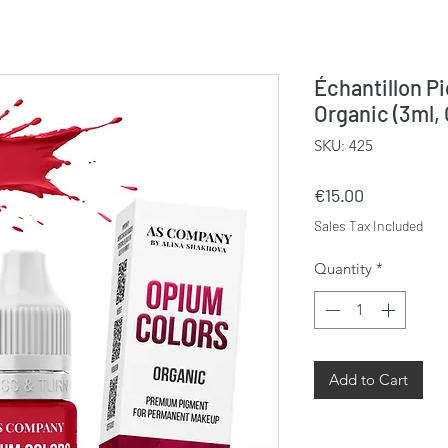
Échantillon Pi
Organic (3ml
SKU: 425
Price
€15.00
Sales Tax Included
Quantity
*
Add to Cart