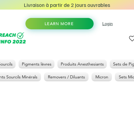
Livraison à partir de 2 Jours ouvrables
Login
LEARN MORE
ourcils
Pigments lèvres
Produits Anesthesiants
Sets de Pi
ts Sourcils Minérals
Removers / Diluants
Micron
Sets Mi