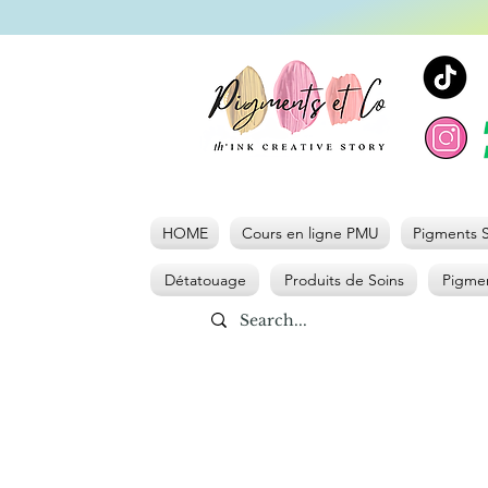
HOME
Cours en ligne PMU
Pigments S
Détatouage
Produits de Soins
Pigmen