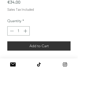
Price
€34.00
Sales Tax Included
Quantity
*
Add to Cart
A propos
Mentions légales