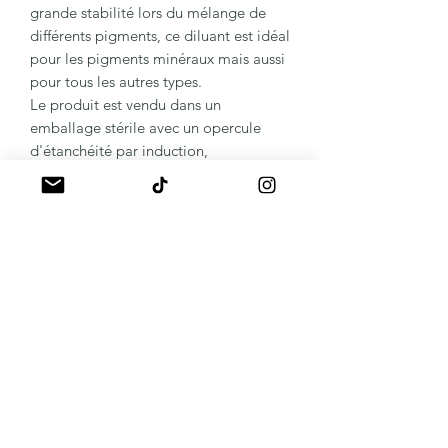
grande stabilité lors du mélange de
différents pigments, ce diluant est idéal
pour les pigments minéraux mais aussi
pour tous les autres types.
Le produit est vendu dans un
emballage stérile avec un opercule
d'étanchéité par induction,
garantissant sa pureté et sa sécurité
d'utilisation.
Ingrédients :
Eau distillée, Cocamidopropyl bétaïne,
Chlorure de cétyltriméthylammonium,
Glycérine, Éthanol, Extrait d'arbre à
thé (Tea Tree), Hydrolat d'hamamélis.
A propos