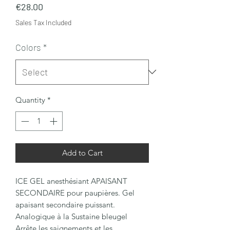
Price
€28.00
Sales Tax Included
Colors
*
Quantity
*
Add to Cart
ICE GEL anesthésiant APAISANT
SECONDAIRE pour paupières. Gel
apaisant secondaire puissant.
Analogique à la Sustaine bleugel
Arrête les saignements et les