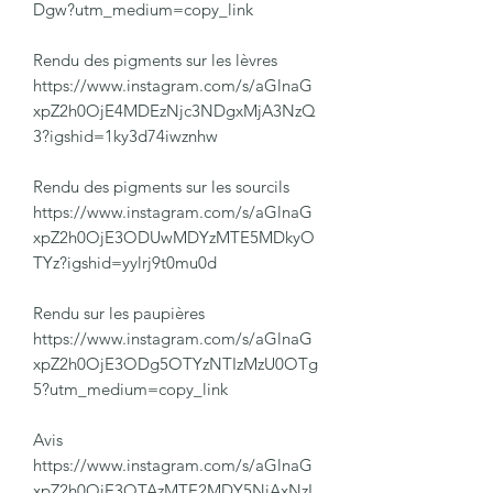
Dgw?utm_medium=copy_link
Rendu des pigments sur les lèvres
https://www.instagram.com/s/aGlnaG
xpZ2h0OjE4MDEzNjc3NDgxMjA3NzQ
3?igshid=1ky3d74iwznhw
Rendu des pigments sur les sourcils
https://www.instagram.com/s/aGlnaG
xpZ2h0OjE3ODUwMDYzMTE5MDkyO
TYz?igshid=yylrj9t0mu0d
Rendu sur les paupières
https://www.instagram.com/s/aGlnaG
xpZ2h0OjE3ODg5OTYzNTIzMzU0OTg
5?utm_medium=copy_link
Avis
https://www.instagram.com/s/aGlnaG
xpZ2h0OjE3OTAzMTE2MDY5NjAxNzI