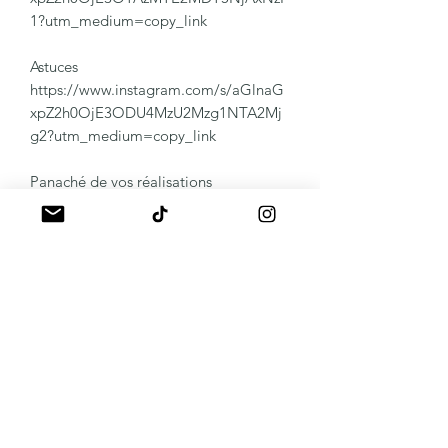
1?utm_medium=copy_link
Astuces
https://www.instagram.com/s/aGlnaG
xpZ2h0OjE3ODU4MzU2Mzg1NTA2Mj
g2?utm_medium=copy_link
Panaché de vos réalisations
https://www.instagram.com/s/aGlnaG
xpZ2h0OjE4MDk4OTI5OTA2MjY0NT
Qz?utm_medium=copy_link
Remover:
Protocole vidéo
https://youtu.be/hIsC3w2fQ9c
Autres Détails
https://www.instagram.com/s/aGlnaG