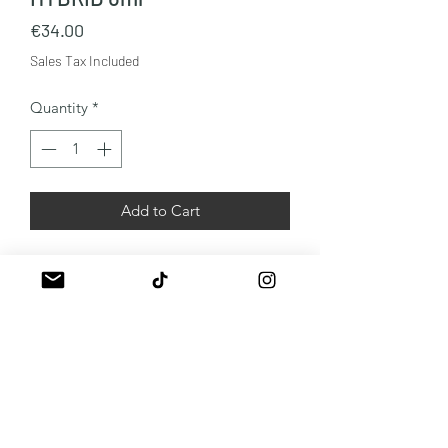
Price
€34.00
Sales Tax Included
Quantity
*
Add to Cart
Brun rougeâtre sur base neutre
A propos
Mentions légales