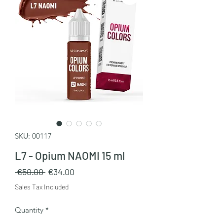
SKU: 00117
L7 - Opium NAOMI 15 ml
Regular
Sale
 €50.00 
€34.00
Price
Price
Sales Tax Included
Quantity
*