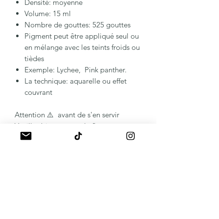
Densité: moyenne
Volume: 15 ml
Nombre de gouttes: 525 gouttes
Pigment peut être appliqué seul ou
en mélange avec les teints froids ou
tièdes
Exemple: Lychee, Pink panther.
La technique: aquarelle ou effet
couvrant
Attention ⚠️ avant de s'en servir
Veuillez bien secouer le flacon
Le flacon possède le système
d'ouverture sécurisé
Important : stockez les pigments dans
un endroit avec la température entre
10 et 30 degrés. Car tout écart de
température peut changer la formule.
Sans retour possible.