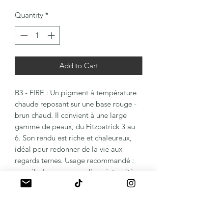
Quantity
*
Add to Cart
B3 - FIRE : Un pigment à température
chaude reposant sur une base rouge -
brun chaud. Il convient à une large
gamme de peaux, du Fitzpatrick 3 au
6. Son rendu est riche et chaleureux,
idéal pour redonner de la vie aux
regards ternes. Usage recommandé :
sourcils. La promesse d'une intensité
vibrante qui redéfinit les standards de
l'industrie.