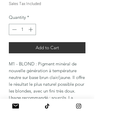
Sales Tax Included
Quantity
*
Add to Cart
M1 - BLOND : Pigment minéral de
nouvelle génération à température
neutre sur base brun clair/jaune. Il offre
le résultat le plus naturel possible pour
les blondes, avec un fini très doux.
Usage recommandé : sourcils. La
solution idéale pour un effet
"Airtouch" imperceptible et élégant.