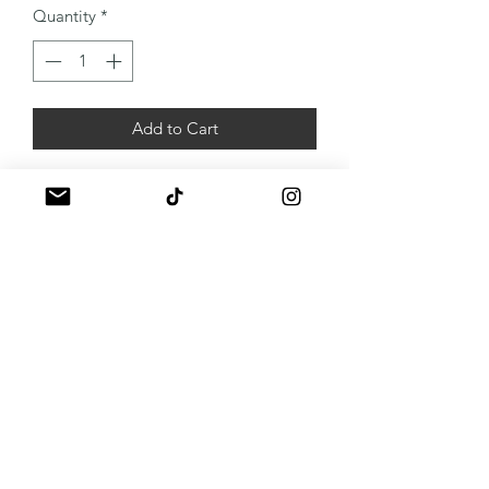
Quantity
*
Add to Cart
A propos
Mentions légales
Politique de livraison
Politique de remboursement
Politique de confidentialité