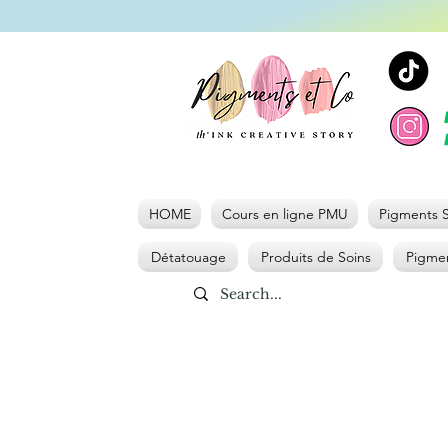
HOME
Cours en ligne PMU
Pigments S
Détatouage
Produits de Soins
Pigmen