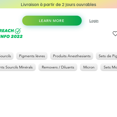
Livraison à partir de 2 Jours ouvrables
Login
LEARN MORE
ourcils
Pigments lèvres
Produits Anesthesiants
Sets de Pi
ts Sourcils Minérals
Removers / Diluants
Micron
Sets Mi