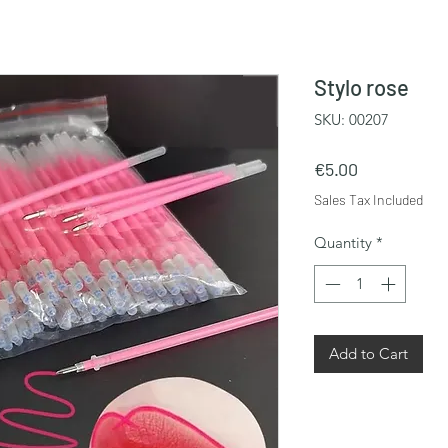
Stylo rose
SKU: 00207
Price
€5.00
Sales Tax Included
Quantity
*
Add to Cart